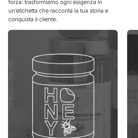
forza: trasformiamo ogni esigenza in
un’etichetta che racconta la tua storia e
conquista il cliente.
Learn
Dail
more
anti
agi
cre