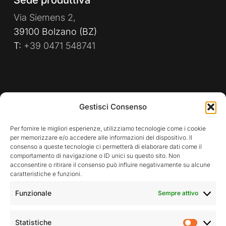
Via Siemens 2,
39100 Bolzano (BZ)
T:
+39 0471 548741
PRIVACY POLICY
WHISTLEBLOWING
Gestisci Consenso
POLITICA AZIENDALE
Per fornire le migliori esperienze, utilizziamo tecnologie come i cookie
per memorizzare e/o accedere alle informazioni del dispositivo. Il
consenso a queste tecnologie ci permetterà di elaborare dati come il
comportamento di navigazione o ID unici su questo sito. Non
Rimani aggiornato sulle nostre attività
acconsentire o ritirare il consenso può influire negativamente su alcune
caratteristiche e funzioni.
Funzionale
Sempre attivo
Statistiche