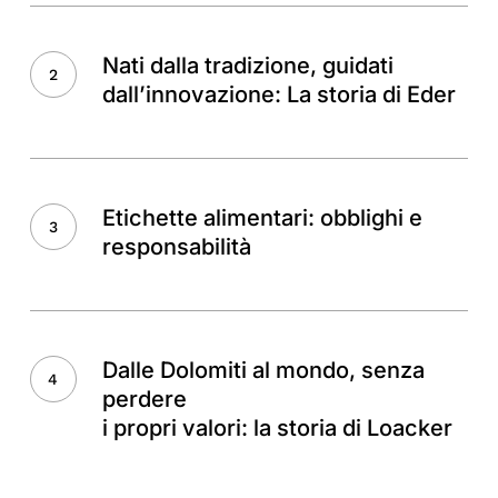
Nati
normativa
dalla
lavorano
Nati dalla tradizione, guidati
tradizione,
insieme
dall’innovazione: La storia di Eder
guidati
dall’innovazione:
Etichette
La
alimentari:
storia
Etichette alimentari: obblighi e
obblighi
di
responsabilità
e
Eder
responsabilità
Dalle
Dolomiti
Dalle Dolomiti al mondo, senza
al
perdere
mondo,
i propri valori: la storia di Loacker
senza
perdere