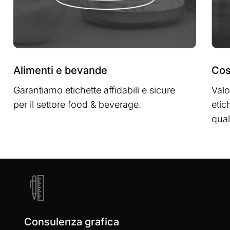
Alimenti e bevande
Cos
Garantiamo etichette affidabili e sicure
Valo
per il settore food & beverage.
etic
qual
Learn
more
Consulenza grafica