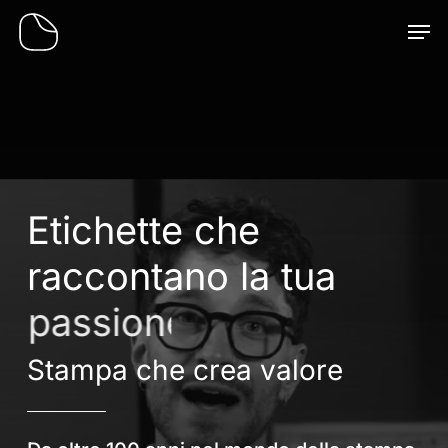
Skip
Men
to
main
content
Etichette
che
raccontano
la
tua
passione
Stampa che crea valore