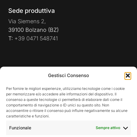
Sede produttiva
Via Siemens 2,
39100 Bolzano (BZ)
T:
+39 0471 548741
PRIVACY POLICY
WHISTLEBLOWING
Gestisci Consenso
POLITICA AZIENDALE
Per fornire le migliori esperienze, utilizziamo tecnologie come i cookie
per memorizzare e/o accedere alle informazioni del dispositivo. Il
consenso a queste tecnologie ci permetterà di elaborare dati come il
comportamento di navigazione o ID unici su questo sito. Non
Rimani aggiornato sulle nostre attività
acconsentire o ritirare il consenso può influire negativamente su alcune
caratteristiche e funzioni.
Funzionale
Sempre attivo