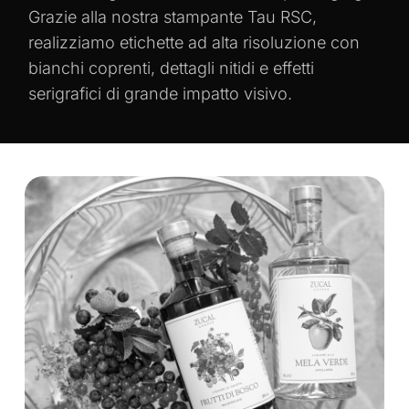
Grazie alla nostra stampante Tau RSC,
realizziamo etichette ad alta risoluzione con
bianchi coprenti, dettagli nitidi e effetti
serigrafici di grande impatto visivo.