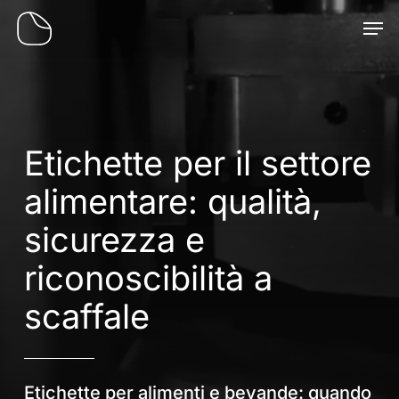
Skip
Men
to
main
content
Etichette per il settore
alimentare: qualità,
sicurezza e
riconoscibilità a
scaffale
Etichette per alimenti e bevande: quando