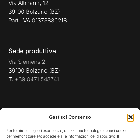
Via Altmann, 12
39100 Bolzano (BZ)
Part. IVA 01373880218
Sede produttiva
Via Siemens 2,
39100 Bolzano (BZ)
T:
+39 0471 548741
PRIVACY POLICY
WHISTLEBLOWING
Gestisci Consenso
POLITICA AZIENDALE
Per fornire le migliori esperienze, utilizziamo tecnologie come i cookie
per memorizzare e/o accedere alle informazioni del dispositivo. Il