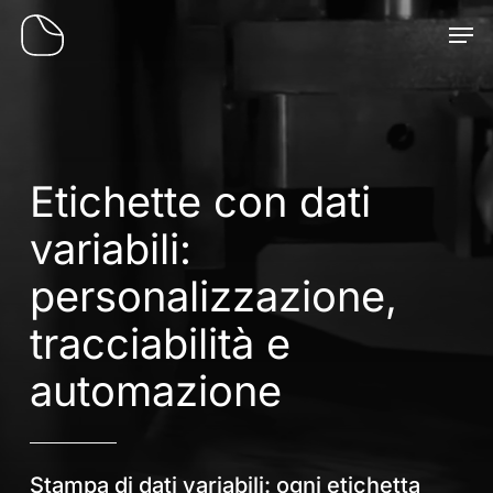
Skip
Men
to
main
content
Etichette con dati
variabili:
personalizzazione,
tracciabilità e
automazione
Stampa di dati variabili: ogni etichetta