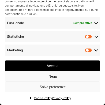
consenso a queste tecnologie ci permetterà di elaborare dati come il
comportamento di navigazione o ID unici su questo sito. Non
Rimani aggiornato sulle nostre attività
acconsentire o ritirare il consenso può influire negativamente su alcune
caratteristiche e funzioni.
Funzionale
Sempre attivo
Statistiche
Statist
Accetto la privacy policy
Marketing
Market
Accetta
Nega
Salva preferenze
Cookie Policy
Privacy Policy