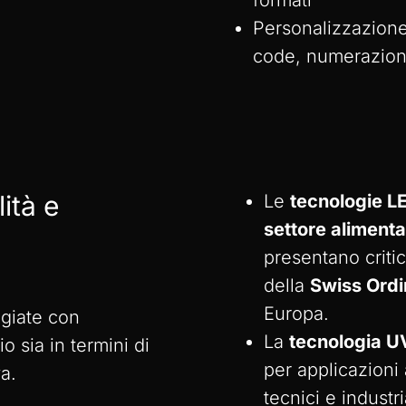
formati
Personalizzazione
code, numerazioni,
ità
e
Le
tecnologie L
settore alimenta
presentano critic
della
Swiss Ord
Europa.
giate con
La
tecnologia U
o sia in termini di
per applicazioni 
a.
tecnici e industria