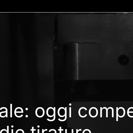
ale:
oggi
compet
die
tirature