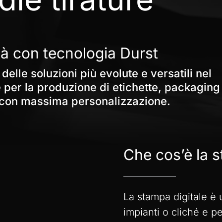
tà
con
tecnologia
Durst
delle
soluzioni
più
evolute
e
versatili
nel
e
per
la
produzione
di
etichette,
packaging
con
massima
personalizzazione.
Che
cos’è
la
s
La stampa digitale è 
impianti o cliché e p