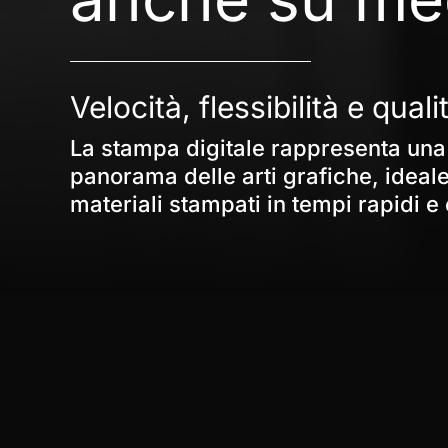
Velocità,
flessibilità
e
quali
La
stampa
digitale
rappresenta
una
panorama
delle
arti
grafiche,
ideal
materiali
stampati
in
tempi
rapidi
e