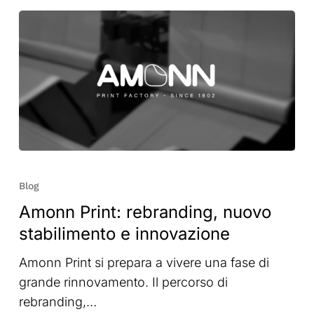
Amonn
Print:
Blog
rebranding,
Amonn Print: rebranding, nuovo
nuovo
stabilimento e innovazione
stabilimento
e
Amonn Print si prepara a vivere una fase di
innovazione
grande rinnovamento. Il percorso di
rebranding,…