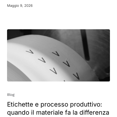
Maggio 9, 2026
Etichette
e
Blog
processo
Etichette e processo produttivo:
produttivo:
quando il materiale fa la differenza
quando