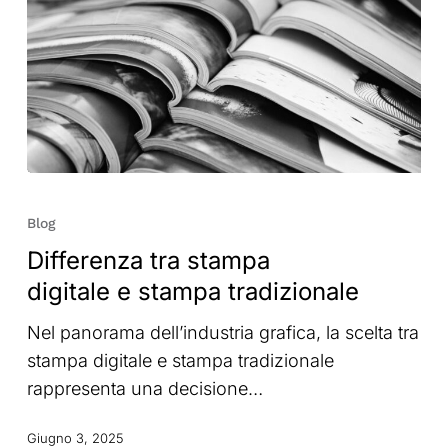
Differenza
tra
Blog
stampa
Differenza tra stampa
digitale
digitale e stampa tradizionale
e
stampa
Nel panorama dell’industria grafica, la scelta tra
tradizionale
stampa digitale e stampa tradizionale
rappresenta una decisione…
Giugno 3, 2025