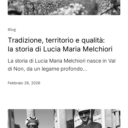
Tradizione,
territorio
Blog
e
Tradizione, territorio e qualità:
qualità:
la storia di Lucia Maria Melchiori
la
storia
La storia di Lucia Maria Melchiori nasce in Val
di
di Non, da un legame profondo…
Lucia
Maria
Febbraio 26, 2026
Melchiori