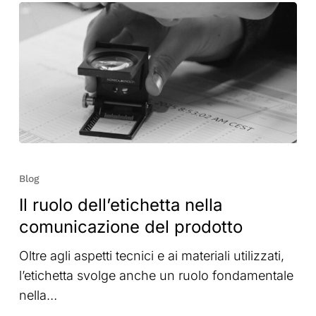
Il
ruolo
Blog
dell’etichetta
Il ruolo dell’etichetta nella
nella
comunicazione del prodotto
comunicazione
del
Oltre agli aspetti tecnici e ai materiali utilizzati,
prodotto
l’etichetta svolge anche un ruolo fondamentale
nella…