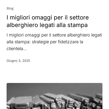
migliori
Blog
omaggi
I migliori omaggi per il settore
per
alberghiero legati alla stampa
il
settore
I migliori omaggi per il settore alberghiero legati
alberghiero
alla stampa: strategie per fidelizzare la
legati
clientela…
alla
stampa
Giugno 3, 2025