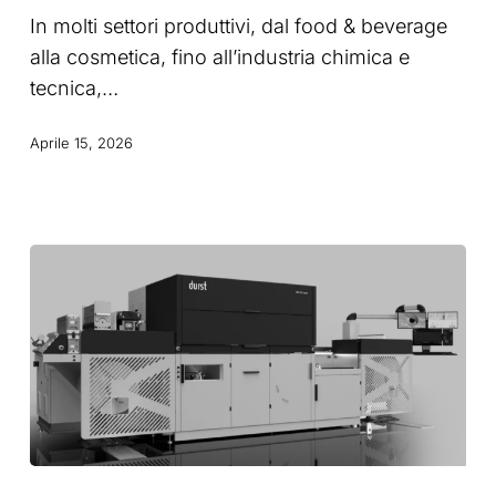
il
In molti settori produttivi, dal food & beverage
materiale
alla cosmetica, fino all’industria chimica e
fa
tecnica,…
la
differenza
Aprile 15, 2026
Durst