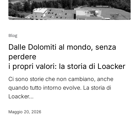
Dalle
Dolomiti
Blog
al
Dalle Dolomiti al mondo, senza
mondo,
perdere
senza
i propri valori: la storia di Loacker
perdere
i
Ci sono storie che non cambiano, anche
propri
quando tutto intorno evolve. La storia di
valori:
Loacker…
la
storia
Maggio 20, 2026
di
Loacker