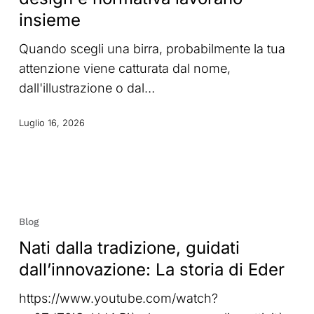
design
insieme
e
normativa
Quando scegli una birra, probabilmente la tua
lavorano
attenzione viene catturata dal nome,
insieme
dall'illustrazione o dal…
Luglio 16, 2026
Nati
dalla
Blog
tradizione,
Nati dalla tradizione, guidati
guidati
dall’innovazione: La storia di Eder
dall’innovazione:
La
https://www.youtube.com/watch?
storia