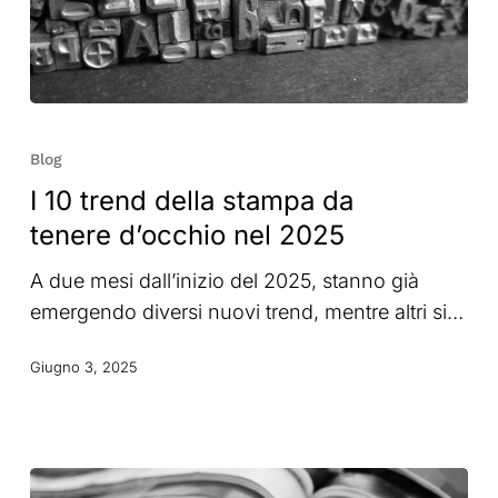
I
10
Blog
trend
I 10 trend della stampa da
della
tenere d’occhio nel 2025
stampa
da
A due mesi dall’inizio del 2025, stanno già
tenere
emergendo diversi nuovi trend, mentre altri si…
d’occhio
nel
Giugno 3, 2025
2025