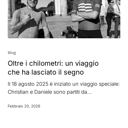
Oltre
i
Blog
chilometri:
Oltre i chilometri: un viaggio
un
che ha lasciato il segno
viaggio
che
Il 18 agosto 2025 è iniziato un viaggio speciale:
ha
Christian e Daniele sono partiti da…
lasciato
il
Febbraio 20, 2026
segno