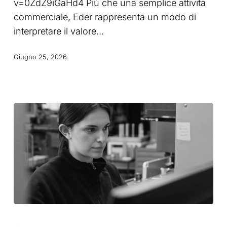
v=0ZdZ9iGaHd4 Più che una semplice attività
di
commerciale, Eder rappresenta un modo di
Eder
interpretare il valore…
Giugno 25, 2026
Etichette
alimentari: