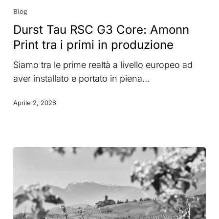
Tau
Blog
RSC
Durst Tau RSC G3 Core: Amonn
G3
Print tra i primi in produzione
Core:
Amonn
Siamo tra le prime realtà a livello europeo ad
Print
aver installato e portato in piena…
tra
i
Aprile 2, 2026
primi
in
produzione