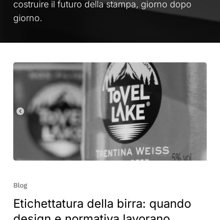
costruire il futuro della stampa, giorno dopo
giorno.
Etichettatura
della
Blog
birra:
Etichettatura della birra: quando
quando
design e normativa lavorano