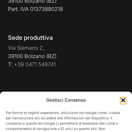
39100 Bolzano (BZ)
Part. IVA 01373880218
Sede produttiva
Via Siemens 2,
39100 Bolzano (BZ)
T:
+39 0471 548741
PRIVACY POLICY
WHISTLEBLOWING
Gestisci Consenso
POLITICA AZIENDALE
Per fornire le migliori esperienze, utilizziamo tecnologie come i cookie
per memorizzare e/o accedere alle informazioni del dispositivo. Il
consenso a queste tecnologie ci permetterà di elaborare dati come il
comportamento di navigazione o ID unici su questo sito. Non
Rimani aggiornato sulle nostre attività