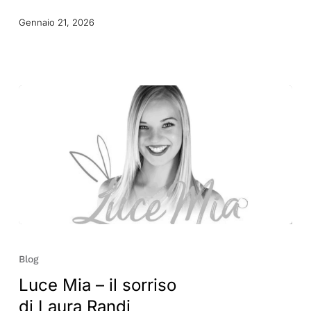
Gennaio 21, 2026
Luce
Mia
Blog
–
Luce Mia – il sorriso
il
di Laura Randi
sorriso