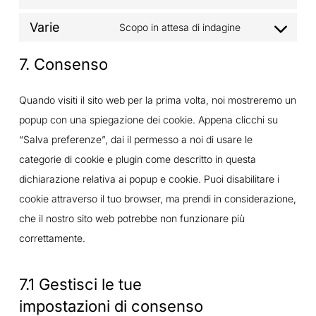
to
fonts
Varie
Scopo in attesa di indagine
service
Consent
google-
to
7. Consenso
fonts
service
varie
Quando visiti il sito web per la prima volta, noi mostreremo un
popup con una spiegazione dei cookie. Appena clicchi su
“Salva preferenze”, dai il permesso a noi di usare le
categorie di cookie e plugin come descritto in questa
dichiarazione relativa ai popup e cookie. Puoi disabilitare i
cookie attraverso il tuo browser, ma prendi in considerazione,
che il nostro sito web potrebbe non funzionare più
correttamente.
7.1 Gestisci le tue
impostazioni di consenso