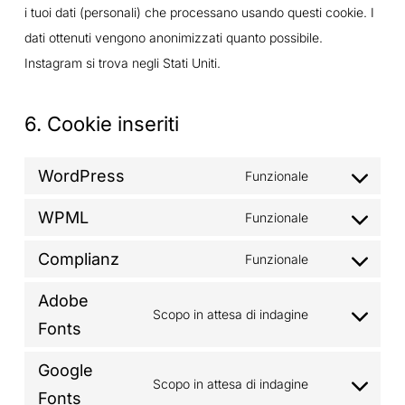
i tuoi dati (personali) che processano usando questi cookie. I
dati ottenuti vengono anonimizzati quanto possibile.
Instagram si trova negli Stati Uniti.
6. Cookie inseriti
WordPress
Funzionale
Consent
to
WPML
Funzionale
Consent
service
to
Complianz
Funzionale
wordpress
Consent
service
to
Adobe
wpml
Scopo in attesa di indagine
service
Consent
Fonts
complianz
to
Google
service
Scopo in attesa di indagine
Consent
Fonts
adobe-