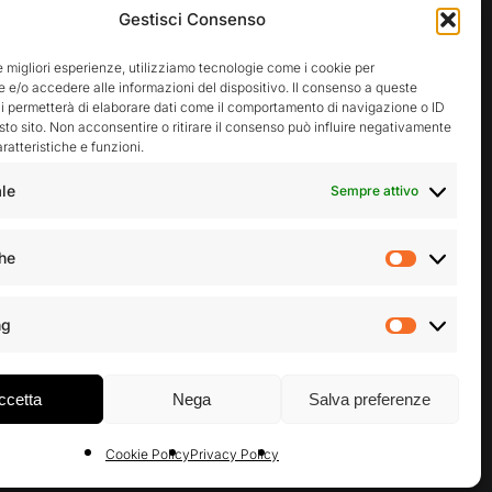
Rimani aggiornato sulle nostre
Gestisci Consenso
attività
le migliori esperienze, utilizziamo tecnologie come i cookie per
e/o accedere alle informazioni del dispositivo. Il consenso a queste
i permetterà di elaborare dati come il comportamento di navigazione o ID
sto sito. Non acconsentire o ritirare il consenso può influire negativamente
ratteristiche e funzioni.
Accetto la privacy policy
le
Sempre attivo
che
Statist
ng
Market
ccetta
Nega
Salva preferenze
Cookie Policy
Privacy Policy