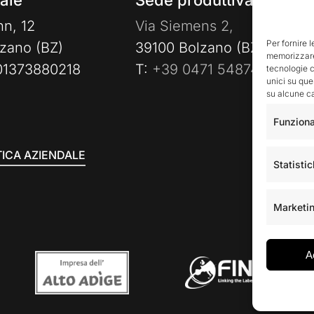
ale
Sede produttiva
nn, 12
Via Siemens 2,
Per fornire 
zano (BZ)
39100 Bolzano (BZ)
memorizzare 
 01373880218
T:
+39 0471 548741
tecnologie c
unici su que
su alcune ca
Funziona
TICA AZIENDALE
Statisti
Marketi
A