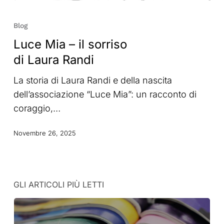
Luce
Mia
Blog
–
Luce Mia – il sorriso
il
di Laura Randi
sorriso
di
La storia di Laura Randi e della nascita
Laura
dell’associazione “Luce Mia”: un racconto di
Randi
coraggio,…
Novembre 26, 2025
GLI ARTICOLI PIÙ LETTI