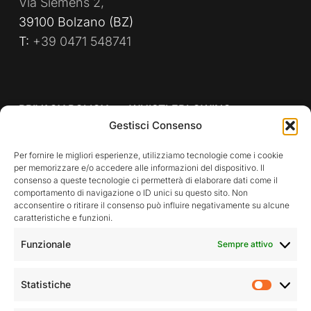
Via Siemens 2,
39100 Bolzano (BZ)
T:
+39 0471 548741
PRIVACY POLICY
WHISTLEBLOWING
Gestisci Consenso
POLITICA AZIENDALE
Per fornire le migliori esperienze, utilizziamo tecnologie come i cookie
per memorizzare e/o accedere alle informazioni del dispositivo. Il
consenso a queste tecnologie ci permetterà di elaborare dati come il
comportamento di navigazione o ID unici su questo sito. Non
Rimani aggiornato sulle nostre attività
acconsentire o ritirare il consenso può influire negativamente su alcune
caratteristiche e funzioni.
Funzionale
Sempre attivo
Statistiche
Statist
Accetto la privacy policy