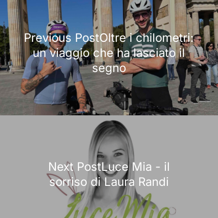
Previous PostOltre i chilometri:
un viaggio che ha lasciato il
segno
Next PostLuce Mia - il
sorriso di Laura Randi