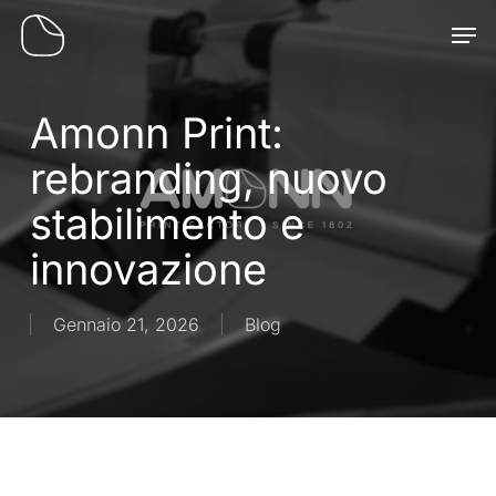
Skip
Men
to
main
content
Amonn Print:
rebranding, nuovo
stabilimento e
innovazione
Gennaio 21, 2026
Blog