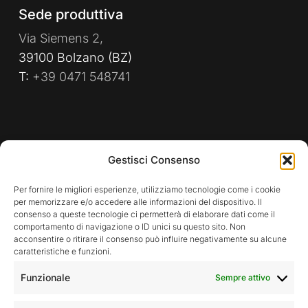
Sede produttiva
Via Siemens 2,
39100 Bolzano (BZ)
T:
+39 0471 548741
PRIVACY POLICY
WHISTLEBLOWING
Gestisci Consenso
POLITICA AZIENDALE
Per fornire le migliori esperienze, utilizziamo tecnologie come i cookie
per memorizzare e/o accedere alle informazioni del dispositivo. Il
consenso a queste tecnologie ci permetterà di elaborare dati come il
comportamento di navigazione o ID unici su questo sito. Non
Rimani aggiornato sulle nostre attività
acconsentire o ritirare il consenso può influire negativamente su alcune
caratteristiche e funzioni.
Funzionale
Sempre attivo