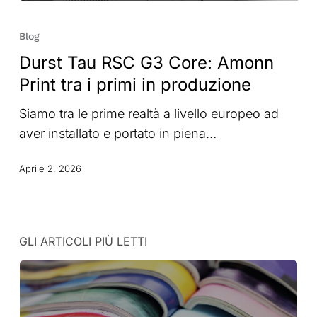
Durst
Tau
Blog
RSC
Durst Tau RSC G3 Core: Amonn
G3
Print tra i primi in produzione
Core:
Amonn
Siamo tra le prime realtà a livello europeo ad
Print
aver installato e portato in piena…
tra
i
Aprile 2, 2026
primi
in
produzione
GLI ARTICOLI PIÙ LETTI