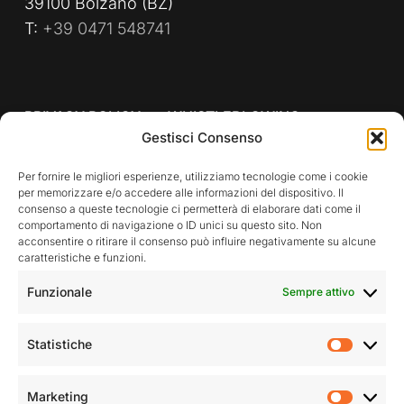
39100 Bolzano (BZ)
T:
+39 0471 548741
PRIVACY POLICY
WHISTLEBLOWING
Gestisci Consenso
POLITICA AZIENDALE
Per fornire le migliori esperienze, utilizziamo tecnologie come i cookie
per memorizzare e/o accedere alle informazioni del dispositivo. Il
consenso a queste tecnologie ci permetterà di elaborare dati come il
comportamento di navigazione o ID unici su questo sito. Non
Rimani aggiornato sulle nostre attività
acconsentire o ritirare il consenso può influire negativamente su alcune
caratteristiche e funzioni.
Funzionale
Sempre attivo
Statistiche
Statist
Accetto la privacy policy
Marketing