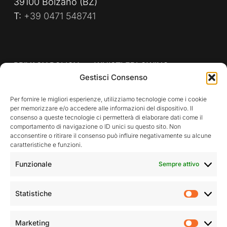
39100 Bolzano (BZ)
T:
+39 0471 548741
PRIVACY POLICY
WHISTLEBLOWING
Gestisci Consenso
POLITICA AZIENDALE
Per fornire le migliori esperienze, utilizziamo tecnologie come i cookie
per memorizzare e/o accedere alle informazioni del dispositivo. Il
consenso a queste tecnologie ci permetterà di elaborare dati come il
comportamento di navigazione o ID unici su questo sito. Non
Rimani aggiornato sulle nostre attività
acconsentire o ritirare il consenso può influire negativamente su alcune
caratteristiche e funzioni.
Funzionale
Sempre attivo
Statistiche
Statist
Accetto la privacy policy
Marketing