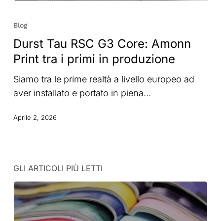
Durst
Tau
Blog
RSC
Durst Tau RSC G3 Core: Amonn
G3
Print tra i primi in produzione
Core:
Amonn
Siamo tra le prime realtà a livello europeo ad
Print
aver installato e portato in piena…
tra
i
Aprile 2, 2026
primi
in
produzione
GLI ARTICOLI PIÙ LETTI