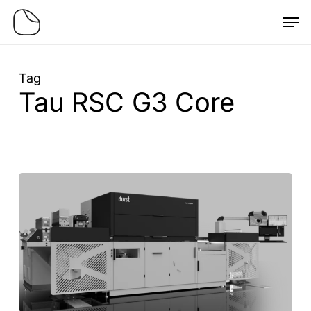
Skip
Men
to
main
content
Tag
Tau RSC G3 Core