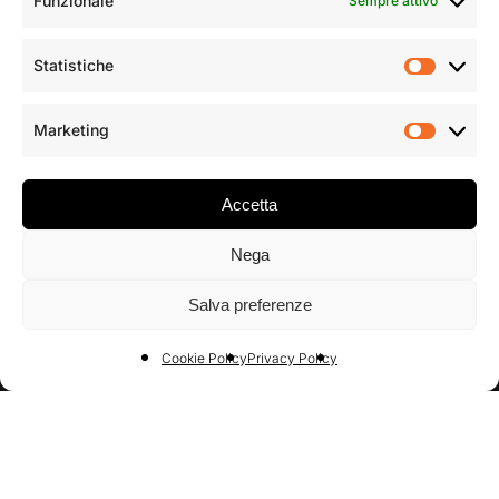
Funzionale
Sempre attivo
Statistiche
Statist
Accetto la privacy policy
Marketing
Market
Accetta
Nega
Salva preferenze
Cookie Policy
Privacy Policy