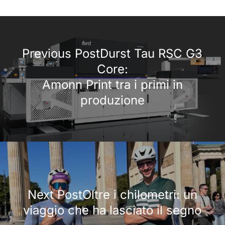
Previous PostDurst Tau RSC G3
Core:
Amonn Print tra i primi in
produzione
Next PostOltre i chilometri: un
viaggio che ha lasciato il segno