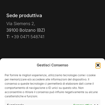
Sede produttiva
Via Siemens 2,
39100 Bolzano (BZ)
T:
+39 0471 548741
PRIVACY POLICY
WHISTLEBLOWING
Gestisci Consenso
POLITICA AZIENDALE
Per fornire le migliori esperienze, utilizziamo tecnologie come i cookie
per memorizzare e/o accedere alle informazioni del dispositivo. Il
consenso a queste tecnologie ci permetterà di elaborare dati come il
comportamento di navigazione o ID unici su questo sito. Non
Rimani aggiornato sulle nostre attività
acconsentire o ritirare il consenso può influire negativamente su alcune
caratteristiche e funzioni.