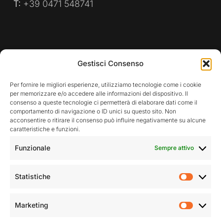
T:
+39 0471 548741
PRIVACY POLICY
WHISTLEBLOWING
Gestisci Consenso
POLITICA AZIENDALE
Per fornire le migliori esperienze, utilizziamo tecnologie come i cookie
per memorizzare e/o accedere alle informazioni del dispositivo. Il
consenso a queste tecnologie ci permetterà di elaborare dati come il
comportamento di navigazione o ID unici su questo sito. Non
Rimani aggiornato sulle nostre attività
acconsentire o ritirare il consenso può influire negativamente su alcune
caratteristiche e funzioni.
Funzionale
Sempre attivo
Statistiche
Statist
Accetto la privacy policy
Marketing
Market